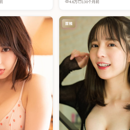
前
4.6万
130个月前
首推