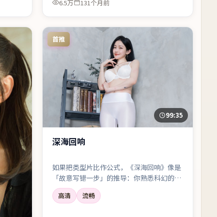
6.5万
131个月前
首推
99:35
深海回响
如果把类型片比作公式，《深海回响》像是
「故意写错一步」的推导：你熟悉科幻的每
一步，却仍会被带偏。
高清
流畅