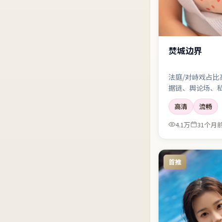
焚城边界
法庭/对峙戏占比
据链、舆论场、
溅。
高清
流畅
4.1万
31个月
首推