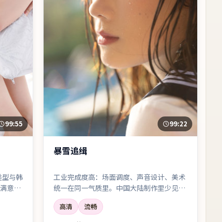
99:55
99:22
暴雪追缉
类型与韩
工业完成度高：场面调度、声音设计、美术
满意，
统一在同一气质里。中国大陆制作里少见的
两句对
「整体感」。
高清
流畅
回声。