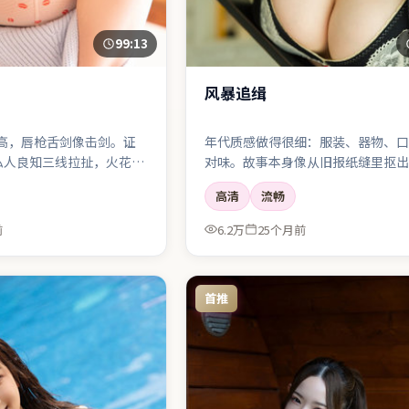
99:13
风暴追缉
高，唇枪舌剑像击剑。证
年代质感做得很细：服装、器物、口
私人良知三线拉扯，火花四
对味。故事本身像从旧报纸缝里抠出
会切片。
高清
流畅
前
6.2万
25个月前
首推