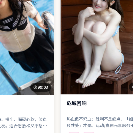
99:03
危城回响
热血但不鸡血：胜利不是终点，「如
会、撞车、嘴硬心软，笑点
败共处」才是。运动/喜剧元素服务
尬梗。适合想放松又不想看
成长，而不是反过来。