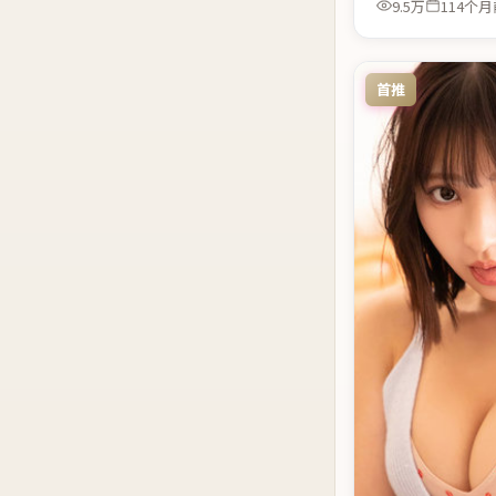
9.5万
114个月
首推