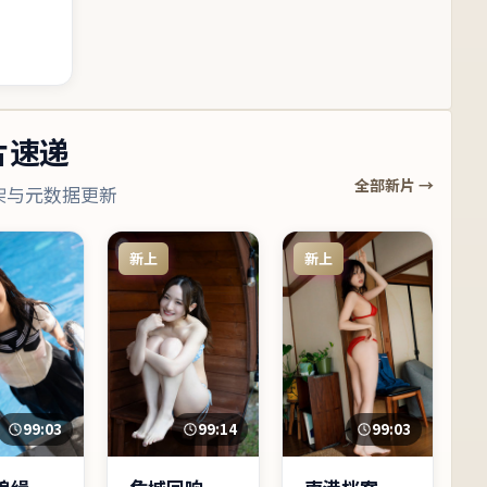
片速递
全部新片 →
架与元数据更新
新上
新上
99:14
99:03
99:03