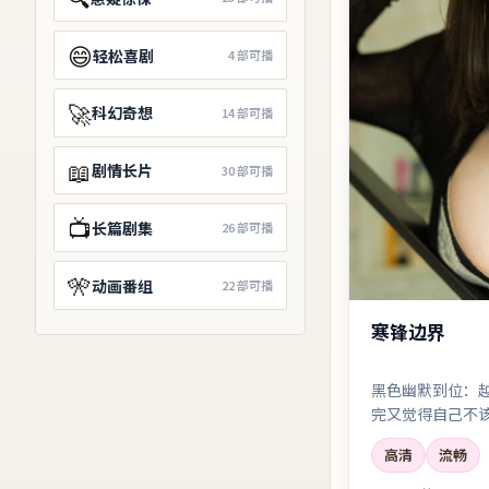
😄
轻松喜剧
4
部可播
🚀
科幻奇想
14
部可播
📖
剧情长片
30
部可播
📺
长篇剧集
26
部可播
🎌
动画番组
22
部可播
寒锋边界
黑色幽默到位：
完又觉得自己不
贵。
高清
流畅