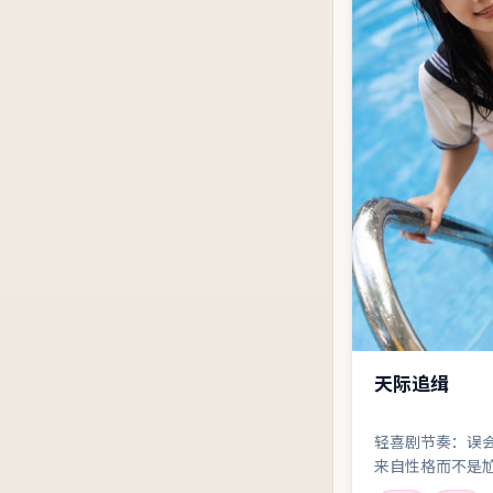
天际追缉
轻喜剧节奏：误
来自性格而不是
无脑片的观众。