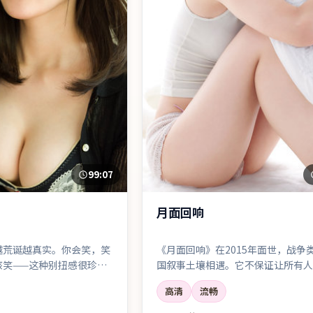
99:07
月面回响
越荒诞越真实。你会笑，笑
《月面回响》在2015年面世，战争
该笑——这种别扭感很珍
国叙事土壤相遇。它不保证让所有人
但几乎保证让你记住一两个镜头、一
高清
流畅
白，以及散场后心里那点挥之不去的