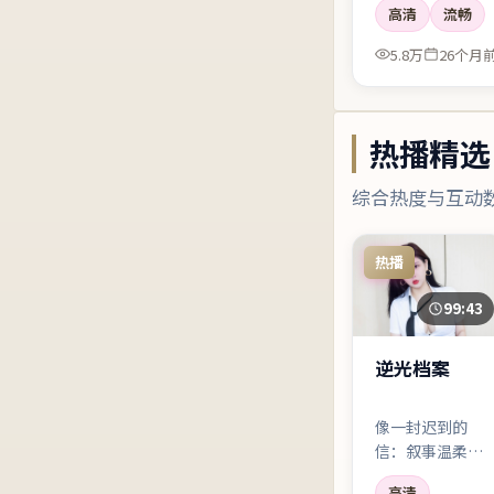
高清
流畅
5.8万
26个月
热播精选
综合热度与互动
热播
99:43
逆光档案
像一封迟到的
信：叙事温柔，
却句句带刺。沈
高清