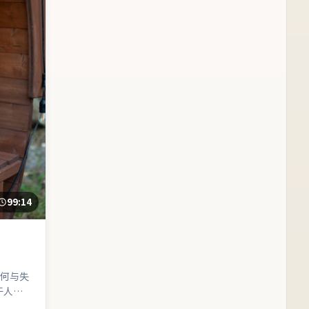
99:14
何与失
于人物