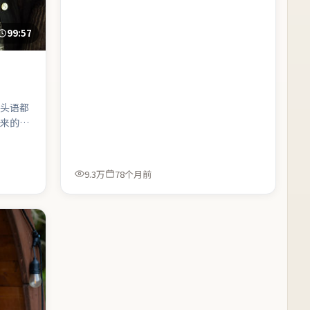
99:57
头语都
来的社
9.3万
78个月前