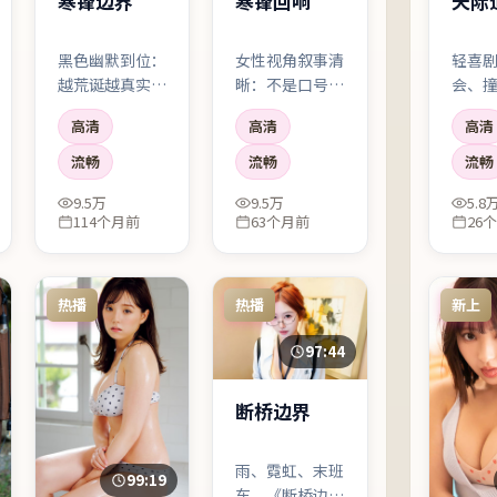
寒锋回响
寒锋边界
天际
女性视角叙事清
黑色幽默到位：
轻喜
晰：不是口号式
越荒诞越真实。
会、
「大女主」，而
你会笑，笑完又
心软
高清
高清
高清
是具体的选择、
觉得自己不该笑
性格
具体的代价、具
——这种别扭感
梗。
流畅
流畅
流畅
体的犹豫。
很珍贵。
又不
9.5万
9.5万
5.8
的观
114个月前
63个月前
26
热播
热播
新上
97:44
断桥边界
雨、霓虹、末班
99:19
车。《断桥边