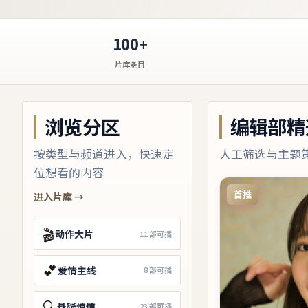
100+
片库条目
浏览分区
编辑部精
按类型与频道进入，快速定
人工筛选与主题
位想看的内容
首推
进入片库 →
🎬
动作大片
11
部可播
💕
爱情主线
8
部可播
🔍
悬疑惊悚
23
部可播