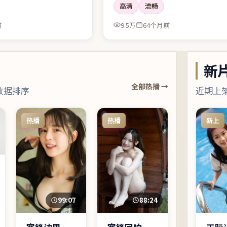
高清
流畅
前
9.5万
64个月前
新
全部热播 →
数据排序
近期上
热播
热播
新上
88:24
99:07