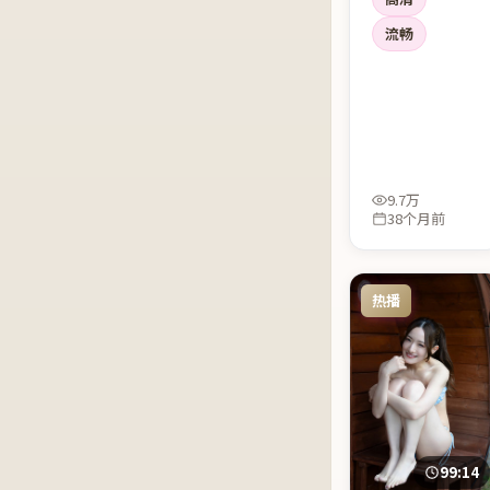
腾饰演的角色几
乎承担了全片道
流畅
德困境的重心。
9.7万
38个月前
热播
99:14