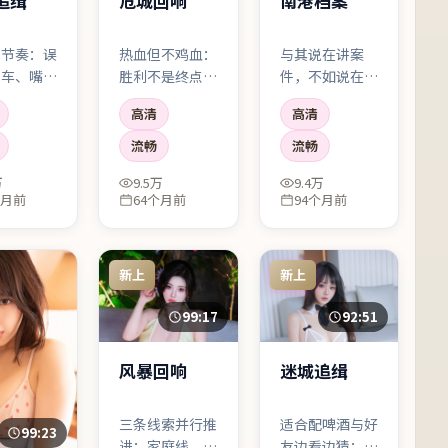
危城回响
追缉
南港档案
热血但不鸡血：
剧节奏：误
与其说在讲案
胜利不是终点，
撞车、嘴硬
件，不如说在讲
「如何与失败共
，笑点来自
「人为什么会对
高清
高清
处」才是。运
而不是尬
自己撒谎」。乌
动/喜剧元素服
适合想放松
尔善把叙事压得
流畅
流畅
务于人物成长，
想看无脑片
很低，像深夜电
万
9.5万
9.4万
而不是反过来。
众。
台，慢慢把听众
个月前
64个月前
94个月前
引进雾里。
新上
新上
99:17
92:51
风暴回响
迷城追缉
三条线索并行推
适合配啤酒与好
99:23
进：家庭线、职
友边看边猜：谁