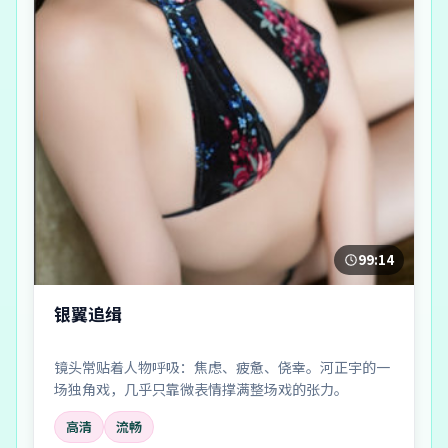
99:14
银翼追缉
镜头常贴着人物呼吸：焦虑、疲惫、侥幸。河正宇的一
场独角戏，几乎只靠微表情撑满整场戏的张力。
高清
流畅