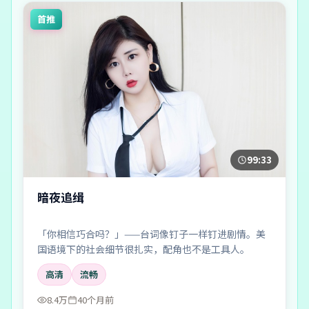
首推
99:33
暗夜追缉
「你相信巧合吗？」——台词像钉子一样钉进剧情。美
国语境下的社会细节很扎实，配角也不是工具人。
高清
流畅
8.4万
40个月前