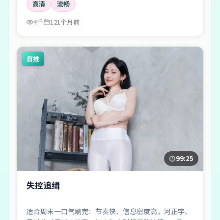
高清
流畅
4千
121个月前
首推
99:25
失控追缉
适合周末一口气刷完：节奏快、信息密度高，河正宇、