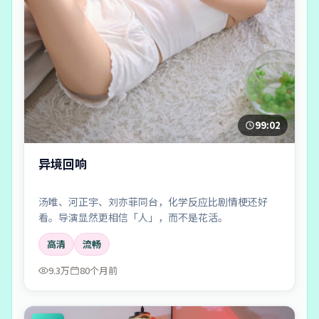
99:02
异境回响
汤唯、河正宇、刘亦菲同台，化学反应比剧情梗还好
看。导演显然更相信「人」，而不是花活。
高清
流畅
9.3万
80个月前