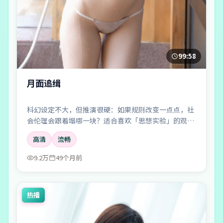
99:58
月面追缉
科幻设定不大，但推演很硬：如果规则改变一点点，社
会伦理会跟着塌哪一块？适合喜欢「思想实验」的观
众。
高清
流畅
9.2万
49个月前
热播