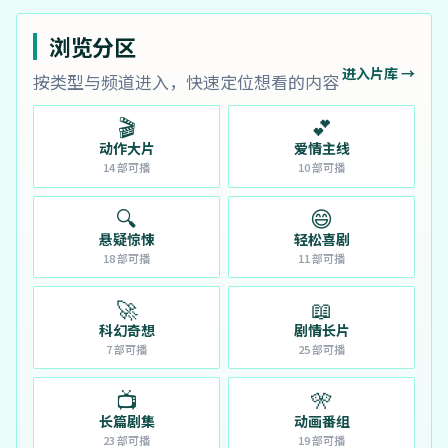
浏览分区
进入片库 →
按类型与频道进入，快速定位想看的内容
🎬
💕
动作大片
爱情主线
14
部可播
10
部可播
🔍
😄
悬疑惊悚
轻松喜剧
18
部可播
11
部可播
🚀
📖
科幻奇想
剧情长片
7
部可播
25
部可播
📺
🎌
长篇剧集
动画番组
23
部可播
19
部可播