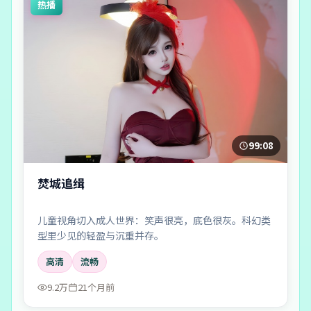
热播
99:08
焚城追缉
儿童视角切入成人世界：笑声很亮，底色很灰。科幻类
型里少见的轻盈与沉重并存。
高清
流畅
9.2万
21个月前