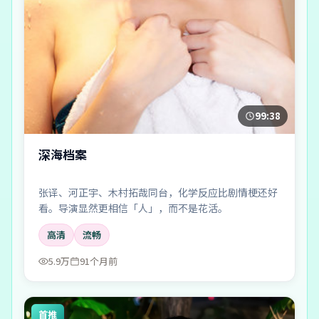
99:38
深海档案
张译、河正宇、木村拓哉同台，化学反应比剧情梗还好
看。导演显然更相信「人」，而不是花活。
高清
流畅
5.9万
91个月前
首推