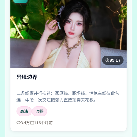
99:17
异境边界
三条线索并行推进：家庭线、职场线、惊悚主线彼此勾
连，中段一次交汇把张力直接顶穿天花板。
高清
流畅
3.4万
116个月前