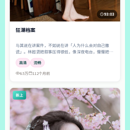
93:03
狂潮档案
与其说在讲案件，不如说在讲「人为什么会对自己撒
谎」。林超贤把叙事压得很低，像深夜电台，慢慢把听
众引进雾里。
高清
流畅
6.5万
112个月前
新上