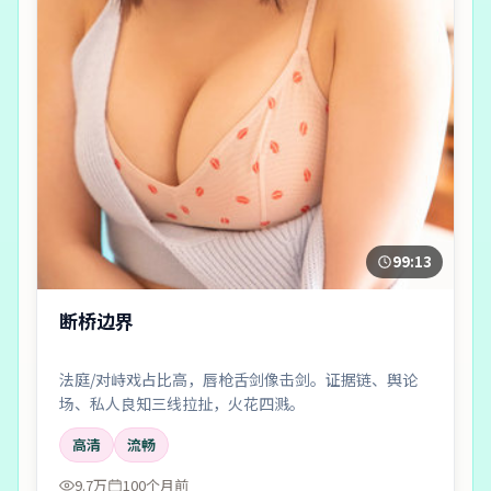
99:13
断桥边界
法庭/对峙戏占比高，唇枪舌剑像击剑。证据链、舆论
场、私人良知三线拉扯，火花四溅。
高清
流畅
9.7万
100个月前