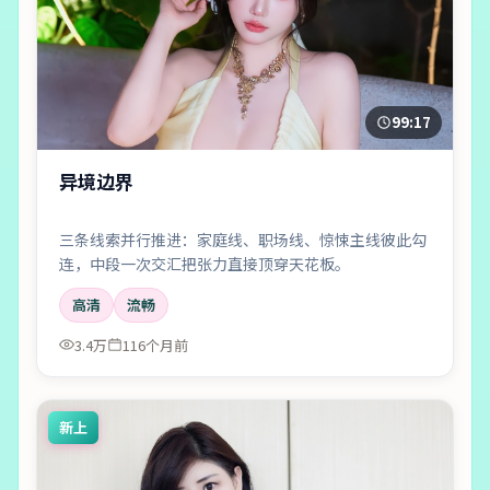
99:17
异境边界
三条线索并行推进：家庭线、职场线、惊悚主线彼此勾
连，中段一次交汇把张力直接顶穿天花板。
高清
流畅
3.4万
116个月前
新上