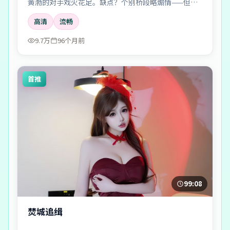
黄渤的对手戏火花足。缺点？个别桥段略煽情——但瑕
不掩瑜。
高清
流畅
9.7万
96个月前
首推
99:08
焚城追缉