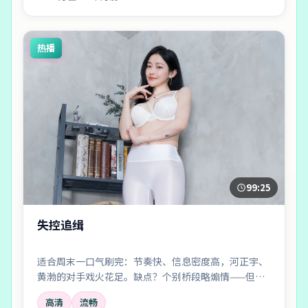
热播
99:25
失控追缉
适合周末一口气刷完：节奏快、信息密度高，河正宇、
黄渤的对手戏火花足。缺点？个别桥段略煽情——但瑕
不掩瑜。
高清
流畅