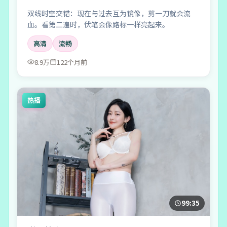
双线时空交错：现在与过去互为镜像，剪一刀就会流
血。看第二遍时，伏笔会像路标一样亮起来。
高清
流畅
8.9万
122个月前
热播
99:35